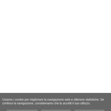
Usiamo i cookie per migliorare la navigazione web e ottenere statistiche. Se
continui la navigazione, consideriamo che tu accetti il suo utilizzo.