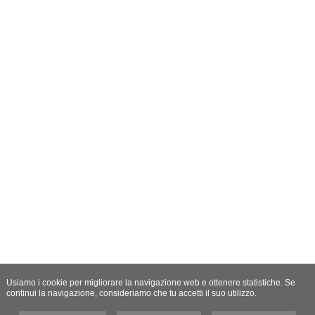
Usiamo i cookie per migliorare la navigazione web e ottenere statistiche. Se
continui la navigazione, consideriamo che tu accetti il suo utilizzo.