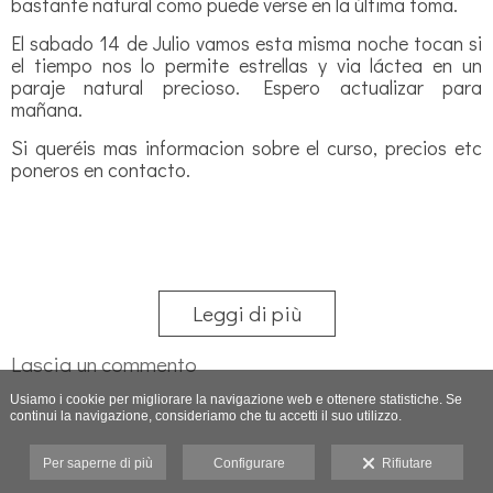
bastante natural como puede verse en la última toma.
El sabado 14 de Julio vamos esta misma noche tocan si
el tiempo nos lo permite estrellas y via láctea en un
paraje natural precioso. Espero actualizar para
mañana.
Si queréis mas informacion sobre el curso, precios etc
poneros en contacto.
Leggi di più
Lascia un commento
Usiamo i cookie per migliorare la navigazione web e ottenere statistiche. Se
continui la navigazione, consideriamo che tu accetti il suo utilizzo.
Per saperne di più
Configurare
Rifiutare