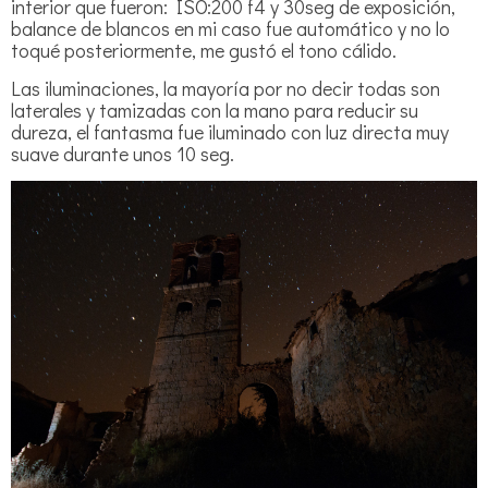
interior que fueron: ISO:200 f4 y 30seg de exposición,
balance de blancos en mi caso fue automático y no lo
toqué posteriormente, me gustó el tono cálido.
Las iluminaciones, la mayoría por no decir todas son
laterales y tamizadas con la mano para reducir su
dureza, el fantasma fue iluminado con luz directa muy
suave durante unos 10 seg.