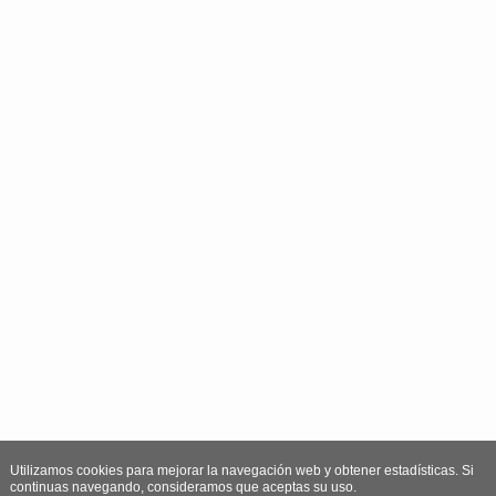
Utilizamos cookies para mejorar la navegación web y obtener estadísticas. Si
continuas navegando, consideramos que aceptas su uso.