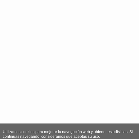
Utilizamos cookies para mejorar la navegación web y obtener estadísticas. Si
continuas navegando, consideramos que aceptas su uso.