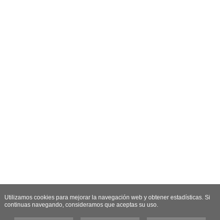
Utilizamos cookies para mejorar la navegación web y obtener estadísticas. Si
continuas navegando, consideramos que aceptas su uso.